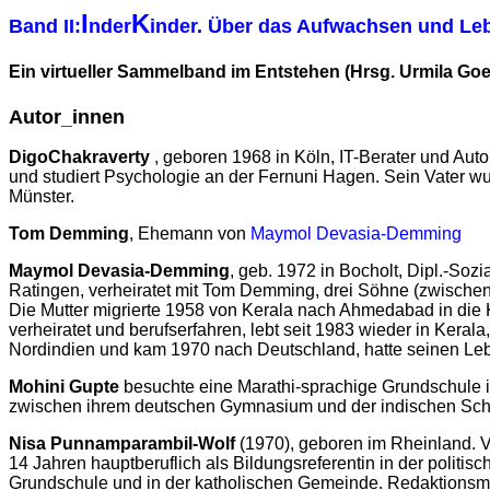
I
K
Band II:
nder
inder. Über das Aufwachsen und Leb
Ein virtueller Sammelband im Entstehen (Hrsg. Urmila Goe
Autor_innen
Digo
Chakraverty
, geboren 1968 in Köln, IT-Berater und Autor
und studiert Psychologie an der Fernuni Hagen. Sein Vater wu
Münster.
Tom
Demming
, Ehemann von
Maymol Devasia-Demming
Maymol
Devasia-Demming
, geb. 1972 in Bocholt, Dipl.-Sozi
Ratingen, verheiratet mit Tom Demming, drei Söhne (zwischen
Die Mutter migrierte 1958 von Kerala nach Ahmedabad in die
verheiratet und berufserfahren, lebt seit 1983 wieder in Kerala,
Nordindien und kam 1970 nach Deutschland, hatte seinen Leben
Mohini
Gupte
besuchte eine Marathi-sprachige Grundschule in
zwischen ihrem deutschen Gymnasium und der indischen Schule
Nisa
Punnamparambil-Wolf
(1970), geboren im Rheinland. Ve
14 Jahren hauptberuflich als Bildungsreferentin in der politi
Grundschule und in der katholischen Gemeinde. Redaktionsmitgli