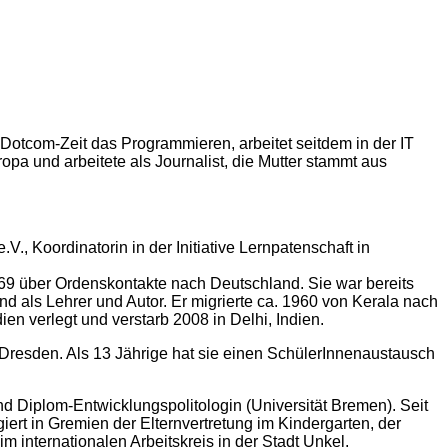
r Dotcom-Zeit das Programmieren, arbeitet seitdem in der IT
pa und arbeitete als Journalist, die Mutter stammt aus
V., Koordinatorin in der Initiative Lernpatenschaft in
69 über Ordenskontakte nach Deutschland. Sie war bereits
land als Lehrer und Autor. Er migrierte ca. 1960 von Kerala nach
n verlegt und verstarb 2008 in Delhi, Indien.
 Dresden. Als 13 Jährige hat sie einen SchülerInnenaustausch
nd Diplom-Entwicklungspolitologin (Universität Bremen). Seit
ert in Gremien der Elternvertretung im Kindergarten, der
m internationalen Arbeitskreis in der Stadt Unkel.