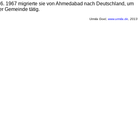
966. 1967 migrierte sie von Ahmedabad nach Deutschland, um
er Gemeinde tätig.
Urmila Goel,
www.urmila.de
, 2013