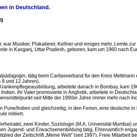
en in Deutschland.
l)
, war Musiker, Plakatierer, Kellner und einiges mehr. Lernte zu
rde in Kasganj, Uttar Pradesh, geboren, kam um 1960 nach Euro
alpädagogin, tätig beim Caritasverband für den Kreis Mettmann e.
 8 und 12 Jahren).
 Krankenpflegeausbildung, arbeitete danach in Bombay, kam 19
 Indien. Ihr Vater promovierte in Anglistik, arbeitete in Deutsch
smittelpunkt seit Mitte der 1990er Jahre immer mehr nach Indie
 Pune/Indien und gleichzeitig, in den Ferien, eine deutsche in
 initiiert.
rheiratet, zwei Kinder, Soziologin (M.A. Universität Mumbai) u
schen Jugend- und Erwachsenenbildung tätig. Ehrenamtlich engagi
ed der Zeitschrift „Meine Welt“ (seit 1997). Freie Mitarbeit bei